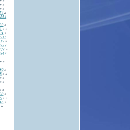
» »
» »
» »
54
»
1864
»
83
»
1
» »
01
»
1911
919
»
1929
937
»
1947
»
» »
80
»
8
» »
» »
» »
» »
28
»
6
» »
46
»
 »