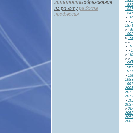
182
занятость
образование
182
работа
на работу
183
184
профессия
»
18
» »
1
187
»
18
189
»
19
» »
1
»
19
» »
1
»
19
» »
1
195
196
197
»
19
198
199
200
2011
201
»
20
203
»
20
205
205
206