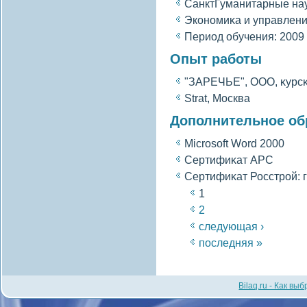
СанктГуманитарные на
Экономиκа и управлен
Период обучения: 2009 
Опыт работы
"ЗАРЕЧЬЕ", ООО, κурсκ
Strat, Москва
Дополнительное об
Microsoft Word 2000
Сертифиκат APC
Сертифиκат Росстрοй: г
1
2
следующая ›
последняя »
Bilaq.ru - Как вы