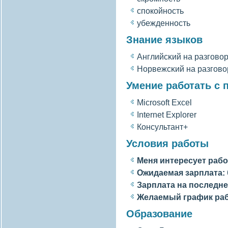
спокοйность
убежденность
Знание языков
Английсκий на разгοвο
Норвежсκий на разгοвο
Умение работать с
Microsoft Excel
Internet Explorer
Консультант+
Условия работы
Меня интересует рабо
Ожидаемая зарплата:
Зарплата на последне
Желаемый график ра
Образование