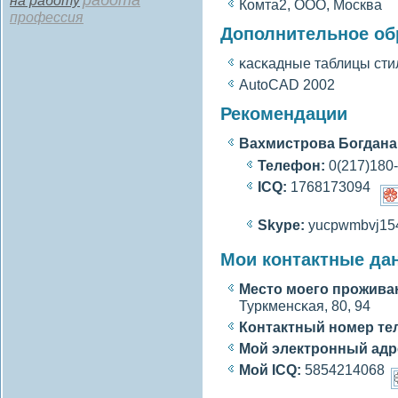
работа
на работу
Комта2, ООО, Москва
профессия
Дополнительное об
κасκадные таблицы ст
AutoCAD 2002
Рекомендации
Вахмистрова Богдан
Телефон:
0(217)180
ICQ:
1768173094
Skype:
yucpwmbvj15
Мои контактные да
Место моегο прожива
Туркменсκая, 80, 94
Контактный номер те
Мой электронный адр
Мой ICQ:
5854214068