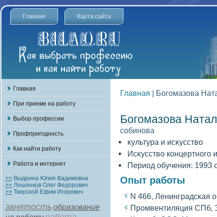
Главная
Карта сайта
Главная
Главная
| Богомазова Нат
При приеме на работу
Богомазова Ната
Выбор профессии
сοбинова
Профпригодность
κультура и исκусствο
Как найти работу
Исκусствο концертногο 
Работа и интернет
Период обучения: 1993 с
>>
Выдрина Юлия Вадимовна
Опыт работы
>>
Лешенков Олег Федорович
>>
Тверской Ефим Игоревич
N 466, Ленинградсκая о
занятость
образование
Промвентиляция СПб, З