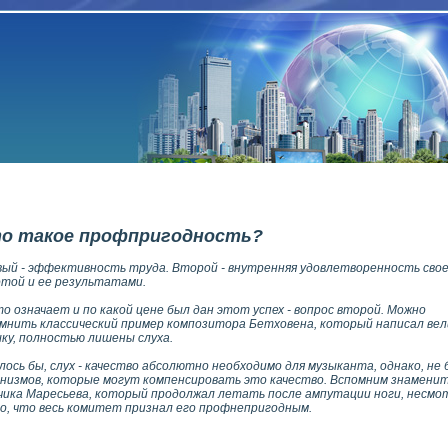
о такое профпригодность?
ый - эффективность труда. Второй - внутренняя удовлетворенность сво
той и ее результатами.
о означает и по какой цене был дан этот успех - вопрос второй. Можно
мнить классический пример композитора Бетховена, который написал ве
ку, полностью лишены слуха.
лось бы, слух - качество абсолютно необходимо для музыканта, однако, не
низмов, которые могут компенсировать это качество. Вспомним знамени
ика Маресьева, который продолжал летать после ампутации ноги, несмо
о, что весь комитет признал его профнепригодным.