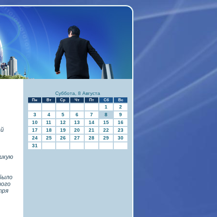
Суббота, 8 Августа
Пн
Вт
Ср
Чт
Пт
Сб
Вс
1
2
3
4
5
6
7
8
9
10
11
12
13
14
15
16
ей
17
18
19
20
21
22
23
24
25
26
27
28
29
30
31
ликую
 было
того
тря