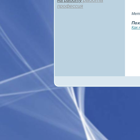
работа
на работу
профессия
Мет
Пох
Как 