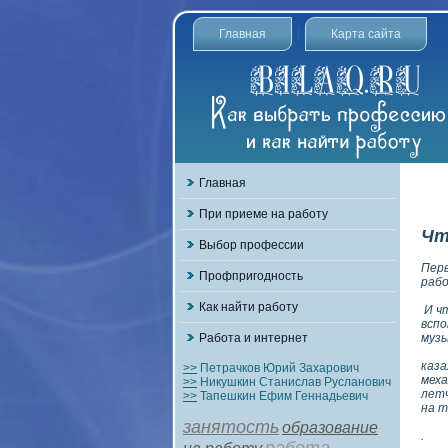
Главная
Карта сайта
Главная
При приеме на работу
Чт
Выбор профессии
Перв
Профпригодность
рабо
Как найти работу
И чт
вспо
Работа и интернет
музы
каза
>>
Петрачков Юрий Захарович
меха
>>
Никушкин Станислав Русланович
летч
>>
Тапешкин Ефим Геннадьевич
на т
занятость
образование
.