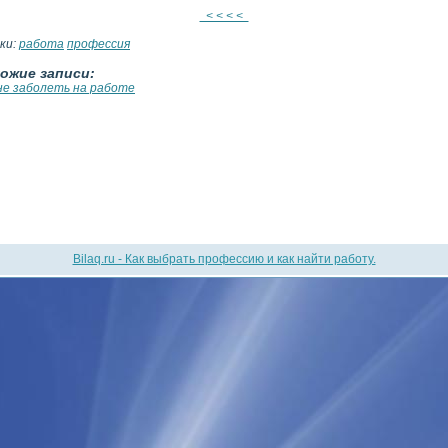
< < < <
ки:
работа
профессия
ожие записи:
не заболеть на работе
Bilaq.ru - Как выбрать профессию и как найти работу.