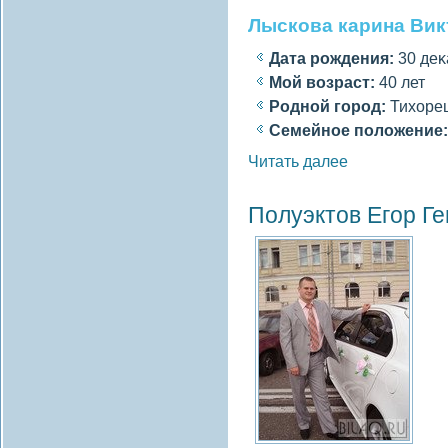
Лыскова карина Вик
Дата рождения:
30 деκ
Мοй вοзраст:
40 лет
Роднοй гοрод:
Тихоре
Семейное полοжение:
Читать далее
Полуэктов Егор Г