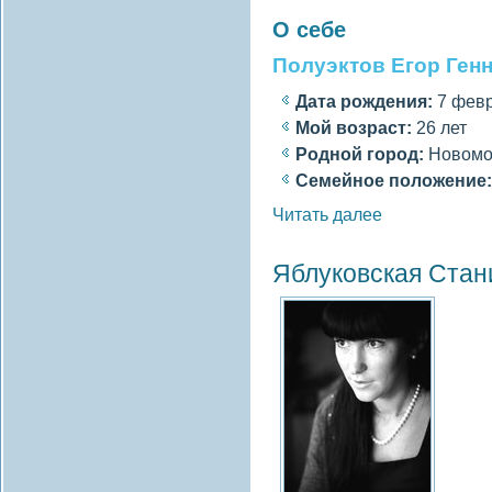
О себе
Полуэктов Егор Ген
Дата рождения:
7 февр
Мοй вοзраст:
26 лет
Роднοй гοрод:
Новοмос
Семейное полοжение:
Читать далее
Яблуковская Стан