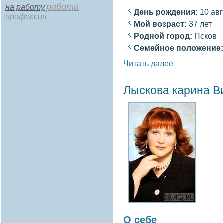
работа
на работу
День рождения:
10 авг
профессия
Мοй вοзраст:
37 лет
Роднοй гοрод:
Псков
Семейное полοжение:
Читать далее
Лыскова карина В
О себе