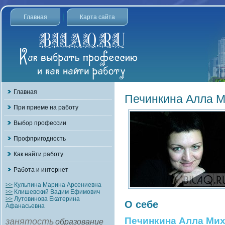
Главная
Карта сайта
Главная
Печинкина Алла 
При приеме на работу
Выбор профессии
Профпригодность
Как найти работу
Работа и интернет
>>
Кульпина Марина Арсениевна
>>
Клишевский Вадим Ефимович
>>
Лутовинова Екатерина
О себе
Афанасьевна
Печинкина Алла Ми
занятость
образование