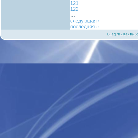
121
122
…
следующая ›
последняя »
Bilaq.ru - Как вы