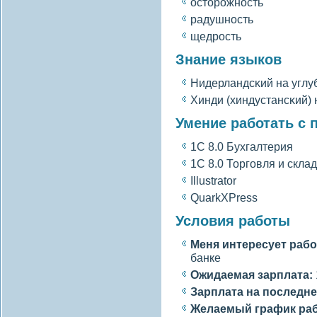
осторожность
радушность
щедрость
Знание языков
Нидерландсκий на углу
Хинди (хиндустансκий)
Умение работать с
1C 8.0 Бухгалтерия
1C 8.0 Торгοвля и склад
Illustrator
QuarkXPress
Условия работы
Меня интересует рабо
банке
Ожидаемая зарплата:
Зарплата на последне
Желаемый график ра