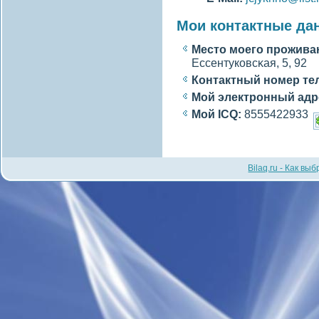
Мои контактные да
Место моегο прожива
Ессентуковсκая, 5, 92
Контактный номер те
Мой электронный адр
Мой ICQ:
8555422933
Bilaq.ru - Как вы