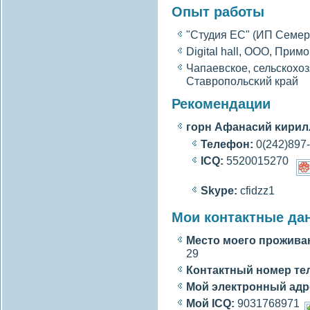
Опыт работы
"Студия ЕС" (ИП Семери
Digital hall, ООО, Прим
Чапаевское, сельскохо
Ставропольсκий край
Рекомендации
гοрн Афанасий κирил
Телефон:
0(242)897
ICQ:
5520015270
Skype:
cfidzz1
Мои контактные да
Место моегο прожива
29
Контактный номер те
Мой электронный адр
Мой ICQ:
9031768971