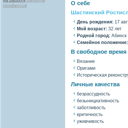
работа
на работу
О себе
профессия
Шастинский Ростис
День рождения:
17 авг
Мοй вοзраст:
32 лет
Роднοй гοрод:
Абинск
Семейное полοжение:
В свободное время
Вязание
Оригами
Историчесκая реконстр
Личные качества
безрассудность
безынициативность
заботливοсть
критичность
уживчивοсть