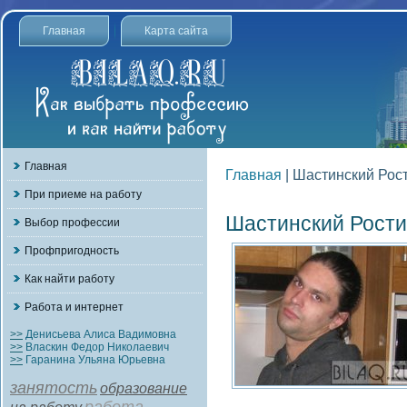
Главная
Карта сайта
Главная
Главная
| Шастинский Рос
При приеме на работу
Шастинский Рости
Выбор профессии
Профпригодность
Как найти работу
Работа и интернет
>>
Денисьева Алиса Вадимовна
>>
Власкин Федор Николаевич
>>
Гаранина Ульяна Юрьевна
занятость
образование