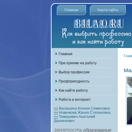
Главная
Карта сайта
Главная
Глав
При приеме на работу
Ма
Выбор профессии
Профпригодность
Как найти работу
Работа и интернет
>>
Васюшина Ксения Семеновна
>>
Новичкова Жанна Степановна
>>
Томашевич Анатолий
Даниилович
занятость
образование