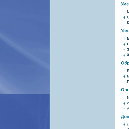
Уме
M
O
К
Усл
М
О
З
Обр
Б
М
П
Опы
N
А
А
Доп
с