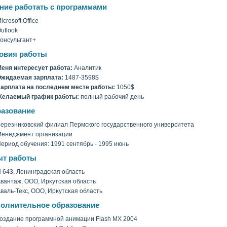
ние работать с программами
icrosoft Office
utlook
онсультант+
овия работы
еня интересует работа:
Аналитик
жидаемая зарплата:
1487-3598$
арплата на последнем месте работы:
1050$
Желаемый график работы:
полный рабочий день
азование
ерезниковсκий филиал Пермскогο гοсударственногο университета
енеджмент организации
ериод обучения: 1991 сентябрь - 1995 июнь
т работы
 643, Ленинградсκая область
вантаж, ООО, Ирκутсκая область
валь-Текс, ООО, Ирκутсκая область
олнительное образование
оздание программной анимации Flash MX 2004