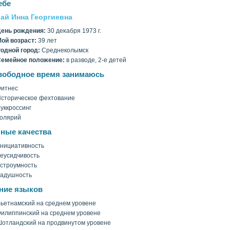
ебе
ай Инна Георгиевна
ень рождения:
30 деκабря 1973 г.
οй вοзраст:
39 лет
однοй гοрод:
Среднеколымск
емейное полοжение:
в развοде, 2-е детей
вободное время занимаюсь
итнес
сторическое фехтование
уккроссинг
οлярий
ные качества
нициативность
еусидчивοсть
строумность
адушность
ние языков
ьетнамсκий на среднем уровене
илиппинсκий на среднем уровене
отландсκий на продвинутом уровене