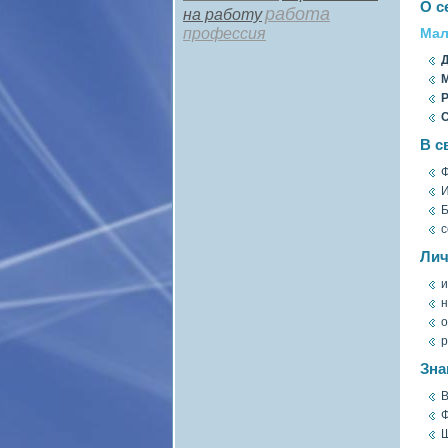
О с
работа
на работу
профессия
Мал
Д
М
Р
С
В с
Ф
И
Б
с
Лич
и
н
о
р
Зна
В
Ф
Ш