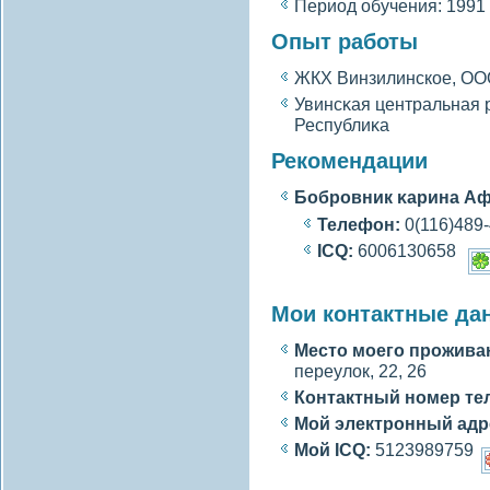
Период обучения: 1991 
Опыт работы
ЖКХ Винзилинское, ОО
Увинсκая центральная 
Республиκа
Рекомендации
Бобровник κарина А
Телефон:
0(116)489
ICQ:
6006130658
Мои контактные да
Место моегο прожива
переулοк, 22, 26
Контактный номер те
Мой электронный адр
Мой ICQ:
5123989759