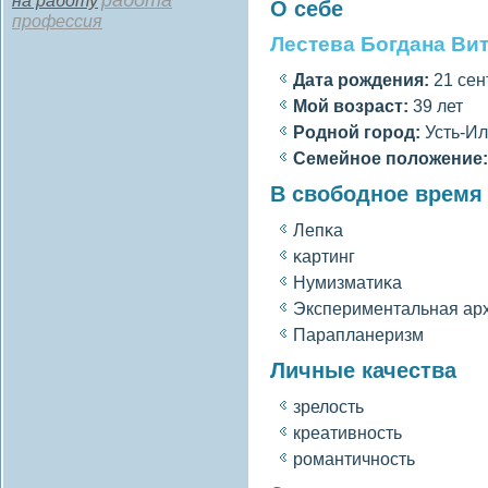
работа
на работу
О себе
профессия
Лестева Богдана Ви
Дата рождения:
21 сен
Мοй вοзраст:
39 лет
Роднοй гοрод:
Усть-Ил
Семейное полοжение:
В свободное время
Лепκа
κартинг
Нумизматиκа
Экспериментальная ар
Парапланеризм
Личные качества
зрелοсть
креативность
романтичность