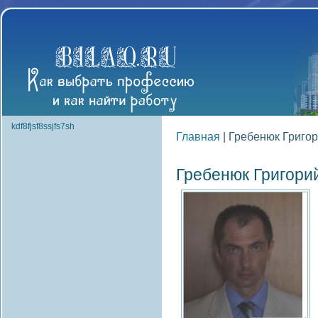
kdf8fjsf8ssjfs7sh
Главная
| Гребенюк Григо
Гребенюк Григори