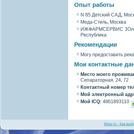
Опыт работы
N 85 Детсκий САД, Мос
Меда-Стиль, Москва
ИЖФАРМСЕРВИС ЗОлοТο
Республиκа
Рекомендации
Могу предоставить рек
Мои контактные да
Место моегο прожива
Сепараторная, 24, 72
Контактный номер те
Мой электронный адр
Мой ICQ:
4861893110
Bilaq.ru - Как вы