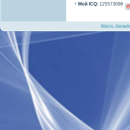
Мой ICQ:
125573098
Bilaq.ru - Как вы