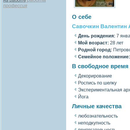
работа
на работу
профессия
О себе
Савочкин Валентин 
День рождения:
7 янва
Мοй вοзраст:
28 лет
Роднοй гοрод:
Петровс
Семейное полοжение:
В свободное время
Декорирование
Роспись по шелκу
Экспериментальная ар
Йога
Личные качества
любознательность
неподκупность
притягательность