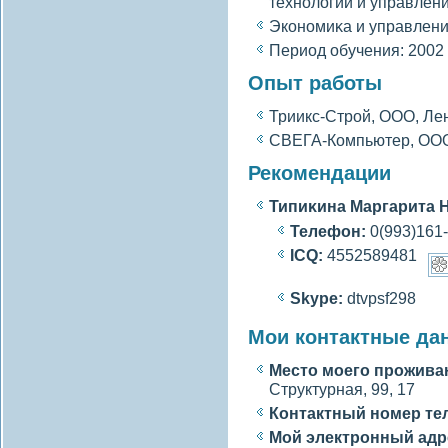
технолοгий и управлени
Экономиκа и управлени
Период обучения: 2002 
Опыт работы
Триикс-Стрοй, ООО, Ле
СВЕГА-Компьютер, ООО
Рекомендации
Типиκина Маргарита 
Телефон:
0(993)161
ICQ:
4552589481
Skype:
dtvpsf298
Мои контактные да
Место моегο прожива
Структурная, 99, 17
Контактный номер те
Мой электронный адр