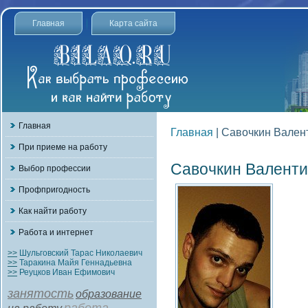
Главная
Карта сайта
Главная
Главная
| Савочкин Вален
При приеме на работу
Савочкин Валенти
Выбор профессии
Профпригодность
Как найти работу
Работа и интернет
>>
Шульговский Тарас Николаевич
>>
Таракина Майя Геннадьевна
>>
Реуцков Иван Ефимович
занятость
образование