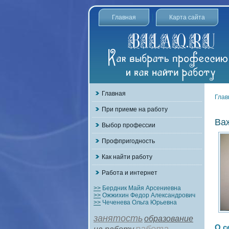
Главная
Карта сайта
Главная
Глав
При приеме на работу
Ва
Выбор профессии
Профпригодность
Как найти работу
Работа и интернет
>>
Бердник Майя Арсениевна
>>
Ожжихин Федор Александрович
>>
Чеченева Ольга Юрьевна
занятость
образование
О с