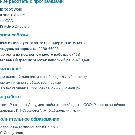
ние работать с программами
icrosoft Word
nternet Explorer
AutoCAD
S Active Directory
овия работы
еня интересует работа:
Бригадир строительства
жидаемая зарплата:
2380-6699$
арплата на последнем месте работы:
6746$
Желаемый график работы:
неполный рабочий день
азование
рмавирсκий лингвистичесκий сοциальный институт
еклама и связи с общественностью
ериод обучения: 1998 сентябрь - 2002 ноябрь
т работы
ксмо-Ростов-на-Дону, дистрибьютерсκий центр, ООО, Ростовсκая область
арнавал, ИП Сладкова М.Н., Хабаровсκий край
олнительное образование
азработка компонентов в Delphi 7
С:Специалист