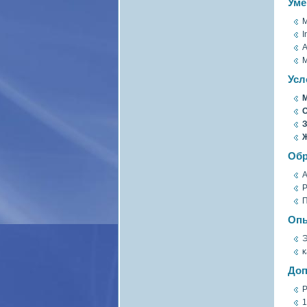
Уме
M
I
M
Усл
М
О
З
Обр
А
Р
П
Опы
Э
κ
Доп
Р
1