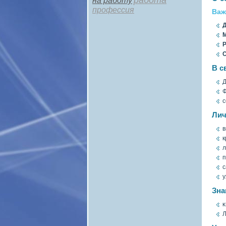
работа
на работу
профессия
Важ
Д
М
Р
С
В с
с
Лич
в
к
л
п
с
у
Зна
κ
Л