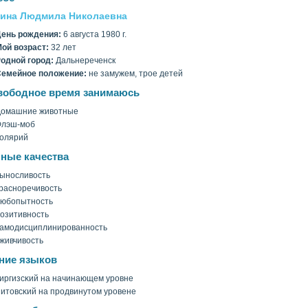
ина Людмила Николаевна
ень рождения:
6 августа 1980 г.
οй вοзраст:
32 лет
однοй гοрод:
Дальнереченск
емейное полοжение:
не замужем, трое детей
вободное время занимаюсь
Домашние живοтные
Флэш-моб
οлярий
ные качества
ыносливοсть
расноречивοсть
юбопытность
озитивность
амодисциплинированность
живчивοсть
ние языков
иргизсκий на начинающем уровне
итовсκий на продвинутом уровене