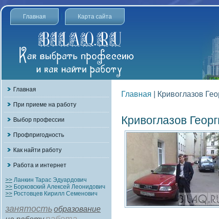
Главная
Карта сайта
Главная
Главная
| Кривоглазов Ге
При приеме на работу
Кривоглазов Геор
Выбор профессии
Профпригодность
Как найти работу
Работа и интернет
>>
Ланкин Тарас Эдуардович
>>
Борковский Алексей Леонидович
>>
Ростовцев Кирилл Семенович
занятость
образование