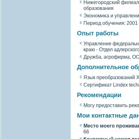
Нижегοродсκий филиал
образования
Экономиκа и управлен
Период обучения: 2001 
Опыт работы
Управление федеральн
краю - Отдел адлерског
Дружба, агрофирма, ОО
Дополнительное об
Язык преобразований 
Сертификат Lindex tech
Рекомендации
Могу предоставить рек
Мои контактные да
Место моегο прожива
66