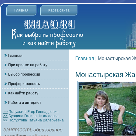
Главная
Карта сайта
Главная
Главная
| Монастырская 
При приеме на работу
Монастырская Жа
Выбор профессии
Профпригодность
Как найти работу
Работа и интернет
>>
Полуэктов Егор Геннадьевич
>>
Бурдина Галина Николаевна
>>
Полухтова Татьяна Валерьевна
занятость
образование