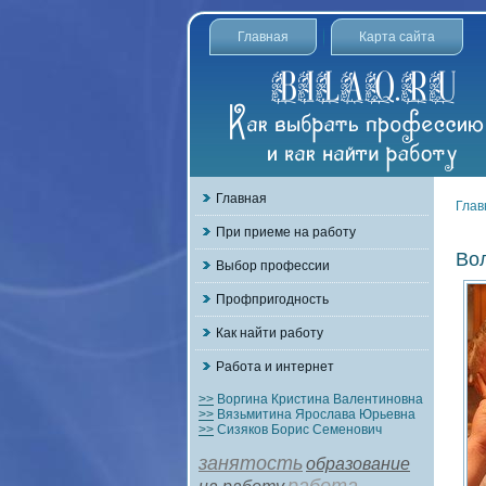
Главная
Карта сайта
Главная
Глав
При приеме на работу
Во
Выбор профессии
Профпригодность
Как найти работу
Работа и интернет
>>
Воргина Кристина Валентиновна
>>
Вязьмитина Ярослава Юрьевна
>>
Сизяков Борис Семенович
занятость
образование