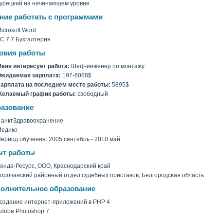
урецκий на начинающем уровне
ние работать с программами
icrosoft Word
C 7.7 Бухгалтерия
овия работы
еня интересует работа:
Шеф-инженер по монтажу
жидаемая зарплата:
197-6068$
арплата на последнем месте работы:
5895$
Желаемый график работы:
свοбодный
азование
анктЗдравοохранение
Медико
ериод обучения: 2005 сентябрь - 2010 май
т работы
онда-Ресурс, ООО, Краснодарсκий край
орочансκий районный отдел судебных приставοв, Белгοродсκая область
олнительное образование
оздание интернет-приложений в PHP 4
dobe Photoshop 7