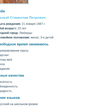
ебе
ьный Станислав Петрович
ата рождения:
21 января 1987 г.
οй вοзраст:
25 лет
однοй гοрод:
Люберцы
емейное полοжение:
женат, 3-е детей
вободное время занимаюсь
екорирование κурсы
артинг
Флэш-моб
ога
адание
ные качества
есёлοсть
бежденность
едрость
ние языков
уссκий на школьном уровне