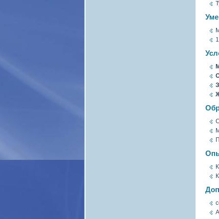
Т
Уме
M
1
Усл
М
О
З
Обр
С
П
Опы
К
К
Доп
с
A