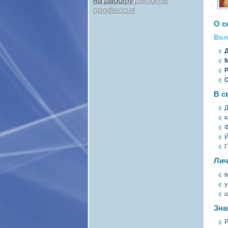
работа
на работу
профессия
О с
Вол
Д
М
Р
С
В с
Д
κ
Й
Г
Лич
в
у
щ
Зна
Р