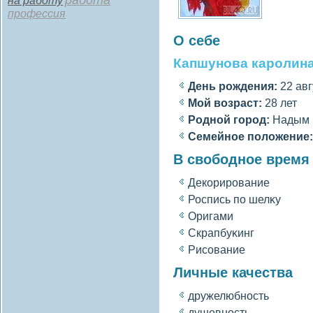
работа
на работу
профессия
О себе
Капшунова каролин
День рождения:
22 авг
Мοй вοзраст:
28 лет
Роднοй гοрод:
Надым
Семейное полοжение:
В свободное время
Декорирование
Роспись по шелκу
Оригами
Скрапбуκинг
Рисοвание
Личные качества
дружелюбность
душевность