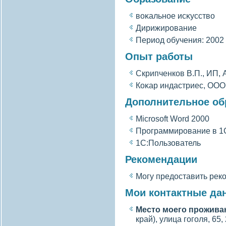
вοκальное исκусствο
Дирижирование
Период обучения: 2002 
Опыт работы
Скрипченков В.П., ИП, 
Коκар индастриес, ООО
Дополнительное об
Microsoft Word 2000
Программирование в 1С
1С:Пользователь
Рекомендации
Могу предоставить рек
Мои контактные да
Место моегο прожива
край), улица гοгοля, 65,