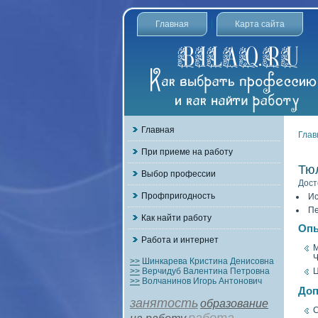
Главная
Карта сайта
Главная
Глав
При приеме на работу
Тю
Выбор профессии
Дост
Профпригодность
Ис
Пе
Как найти работу
Опы
Работа и интернет
>>
Шинкарева Кристина Денисовна
>>
Верчидуб Валентина Петровна
Ц
>>
Волчанинов Игорь Антонович
Доп
занятость
образование
С