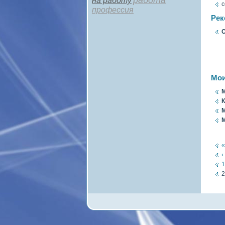
работа
на работу
с
профессия
Рек
С
Мои
М
К
М
М
«
‹
1
2