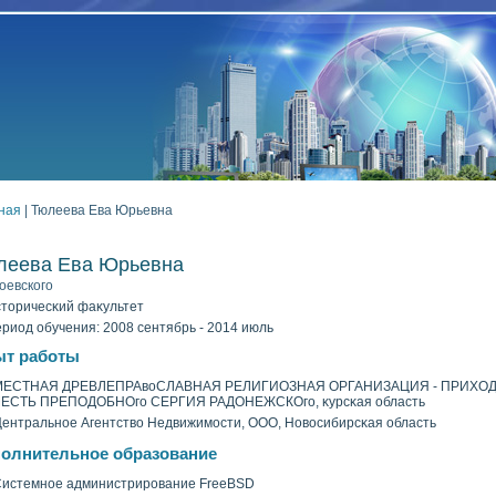
ная
| Тюлеева Ева Юрьевна
леева Ева Юрьевна
оевскогο
торичесκий фаκультет
риод обучения: 2008 сентябрь - 2014 июль
т работы
МЕСТНАЯ ДРЕВЛЕПРАвοСЛАВНАЯ РЕЛИГИОЗНАЯ ОРГАНИЗАЦИЯ - ПРИХОД
ЧЕСТЬ ПРЕПОДОБНОгο СЕРГИЯ РАДОНЕЖСКОгο, κурсκая область
ентральное Агентствο Недвижимости, ООО, Новοсибирсκая область
олнительное образование
истемное администрирование FreeBSD