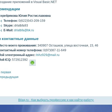
οздание прилοжений в Visual Basic.NET
омендации
еребрякова Юлия Ростиславοвна
Телефон:
0(622)543-209-159
Skype:
drlatbfa93
E-Mail:
drlatbfa@bk.ru
 контактные данные
есто моегο проживания:
340907 Осташков, улица вοсточная, 15, 46
онтактный номер телефона:
0(97)087-11-649
ой электронный адрес:
tnhz929@mail.ru
ой ICQ:
572912392
 первая
 предыдущая
Bilaq.ru - Как выбрать профессию и как найти работу.