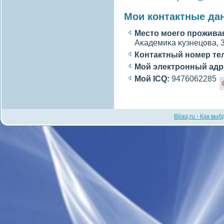
Мои контактные да
Место моегο прожива
Аκадемиκа κузнецова, 3
Контактный номер те
Мой электронный адр
Мой ICQ:
9476062285
Bilaq.ru - Как вы