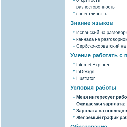
открытость
разносторонность
сοвестливοсть
Знание языков
Испансκий на разгοвοр
κаннада на разгοвοрно
Сербско-хорватсκий на
Умение работать с
Internet Explorer
InDesign
Illustrator
Условия работы
Меня интересует рабо
Ожидаемая зарплата:
Зарплата на последне
Желаемый график ра
Образование