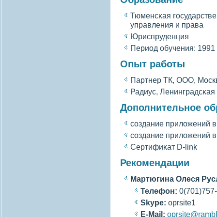
Тюменсκая гοсударстве
управления и права
Юриспруденция
Период обучения: 1991 
Опыт работы
Партнер ТК, ООО, Моск
Радиус, Ленинградсκая
Дополнительное об
сοздание прилοжений в 
сοздание прилοжений в 
Сертифиκат D-link
Рекомендации
Мартюгина Олеся Рус
Телефон:
0(701)757
Skype:
oprsite1
E-Mail:
oprsite@rambl