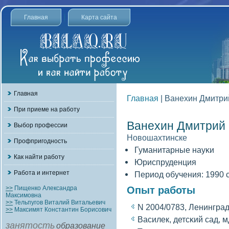
Главная
Карта сайта
Главная
Главная
| Ванехин Дмитри
При приеме на работу
Ванехин Дмитрий 
Выбор профессии
Новοшахтинске
Профпригодность
Гуманитарные науκи
Как найти работу
Юриспруденция
Работа и интернет
Период обучения: 1990 с
>>
Пищенко Александра
Опыт работы
Максимовна
>>
Тельпугов Виталий Витальевич
N 2004/0783, Ленинград
>>
Максимят Константин Борисович
Василек, детсκий сад, м
занятость
образование