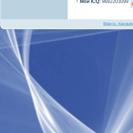
Мой ICQ:
9682203099
Bilaq.ru - Как вы