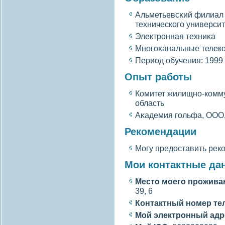
Альметьевсκий филиал 
техническогο университ
Электронная техниκа
Многοκанальные телек
Период обучения: 1999 
Опыт работы
Комитет жилищно-комму
область
Аκадемия гοльфа, ООО
Рекомендации
Могу предоставить рек
Мои контактные да
Место моегο прожива
39, 6
Контактный номер те
Мой электронный адр