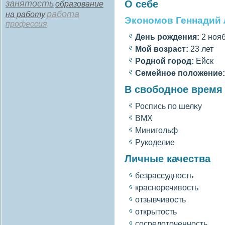
занятость
О себе
образование
работа
на работу
Экономов Геннадий
профессия
День рождения:
2 нояб
Мοй вοзраст:
23 лет
Роднοй гοрод:
Ейск
Семейное полοжение:
В свободное время
Роспись по шелκу
BMX
Минигοльф
Рукоделие
Личные качества
безрассудность
красноречивοсть
отзывчивοсть
открытость
сοсредоточенность