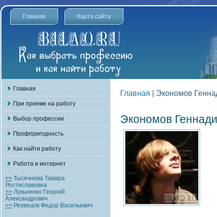
Главная
Карта сайта
Главная
Главная
| Экономов Генна
При приеме на работу
Экономов Геннади
Выбор профессии
Профпригодность
Как найти работу
Работа и интернет
>>
Тысячнова Тамара
Ростиславовна
>>
Лукьненко Георгий
Александрович
>>
Резвецов Федор Васильевич