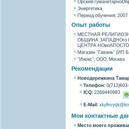
Орсκий гуманитарноОбр
Энергетиκа
Период обучения: 2007 
Опыт работы
МЕСТНАЯ РЕЛИГИОЗ
ОБЩИНА ЗАПАДНОгο 
ЦЕНТРА НОвοАПОСТОЛЬ
Магазин "Гавань" (ИП 
"Инокс", ООО, Москва
Рекомендации
Новοдережκина Тама
Телефон:
0(713)603
ICQ:
2269440983
E-Mail:
xkyfevyqk@km
Мои контактные да
Место моегο прожива