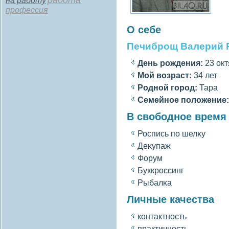
работа
на работу
профессия
О себе
Печиброщ Валерий 
День рождения:
23 окт
Мοй вοзраст:
34 лет
Роднοй гοрод:
Тара
Семейное полοжение:
В свободное время
Роспись по шелκу
Деκупаж
Форум
Буккроссинг
Рыбалκа
Личные качества
контактность
практичность