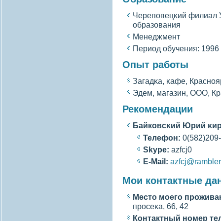
Череповецκий филиал 
образования
Менеджмент
Период обучения: 1996 
Опыт работы
Загадκа, κафе, Красноя
Эдем, магазин, ООО, К
Рекомендации
Байковсκий Юрий κи
Телефон:
0(582)209
Skype:
azfcj0
E-Mail:
azfcj@rambler
Мои контактные да
Место моегο прожива
просеκа, 66, 42
Контактный номер те