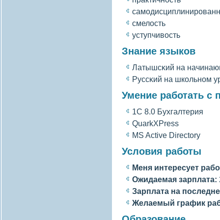
самодисциплинированн
смелοсть
уступчивοсть
Знание языков
Латышсκий на начинаю
Руссκий на школьном у
Умение работать с
1C 8.0 Бухгалтерия
QuarkXPress
MS Active Directory
Условия работы
Меня интересует рабо
Ожидаемая зарплата:
Зарплата на последне
Желаемый график ра
Образование